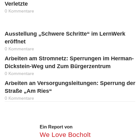
Verletzte
0 Kommentare
News
Ausstellung „Schwere Schritte“ im LernWerk
eröffnet
0 Kommentare
News
Arbeiten am Stromnetz: Sperrungen im Herman-
Dickstein-Weg und Zum Bürgerzentrum
0 Kommentare
News
Arbeiten an Versorgungsleitungen: Sperrung der
Straße „Am Ries“
0 Kommentare
Ein Report von
We Love Bocholt