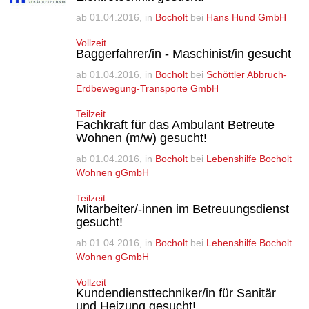
ab
01.04.2016
, in
Bocholt
bei
Hans Hund GmbH
Vollzeit
Baggerfahrer/in - Maschinist/in gesucht
ab
01.04.2016
, in
Bocholt
bei
Schöttler Abbruch-
Erdbewegung-Transporte GmbH
Teilzeit
Fachkraft für das Ambulant Betreute
Wohnen (m/w) gesucht!
ab
01.04.2016
, in
Bocholt
bei
Lebenshilfe Bocholt
Wohnen gGmbH
Teilzeit
Mitarbeiter/-innen im Betreuungsdienst
gesucht!
ab
01.04.2016
, in
Bocholt
bei
Lebenshilfe Bocholt
Wohnen gGmbH
Vollzeit
Kundendiensttechniker/in für Sanitär
und Heizung gesucht!