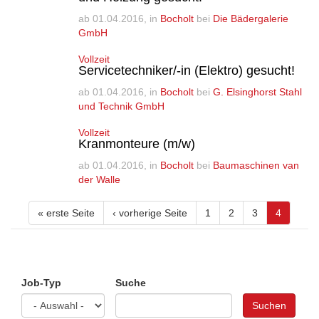
ab
01.04.2016
, in
Bocholt
bei
Die Bädergalerie
GmbH
Vollzeit
Servicetechniker/-in (Elektro) gesucht!
ab
01.04.2016
, in
Bocholt
bei
G. Elsinghorst Stahl
und Technik GmbH
Vollzeit
Kranmonteure (m/w)
ab
01.04.2016
, in
Bocholt
bei
Baumaschinen van
der Walle
« erste Seite
‹ vorherige Seite
1
2
3
4
Job-Typ
Suche
Suchen