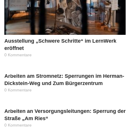
Ausstellung „Schwere Schritte“ im LernWerk
eröffnet
0 Kommentare
News
Arbeiten am Stromnetz: Sperrungen im Herman-
Dickstein-Weg und Zum Bürgerzentrum
0 Kommentare
News
Arbeiten an Versorgungsleitungen: Sperrung der
Straße „Am Ries“
0 Kommentare