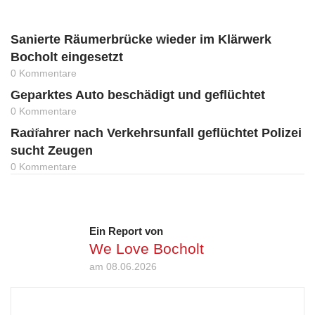
News
Sanierte Räumerbrücke wieder im Klärwerk
Bocholt eingesetzt
0 Kommentare
News
Geparktes Auto beschädigt und geflüchtet
0 Kommentare
News
Radfahrer nach Verkehrsunfall geflüchtet Polizei
sucht Zeugen
0 Kommentare
Ein Report von
We Love Bocholt
am 08.06.2026