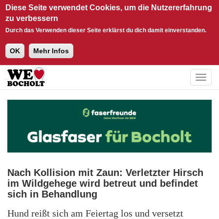
Diese Seite verwendet Cookies, um die Nutzererfahrung
zu verbessern
Durch das Verwenden dieser Seite erklärst du dich damit einverstanden.
OK
Mehr Infos
Direkt zum Inhalt
Togg
navig
News
Nach Kollision mit Zaun: Verletzter Hirsch
im Wildgehege wird betreut und befindet
sich in Behandlung
Hund reißt sich am Feiertag los und versetzt