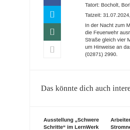
Tatort: Bocholt, Bo
Tatzeit: 31.07.2024
In der Nacht zum M
die Feuerwehr ausr
Straße gleich vier M
um Hinweise an das
(02871) 2990.
Das könnte dich auch inter
News
News
Ausstellung „Schwere
Arbeite
Schritte“ im LernWerk
Stromn