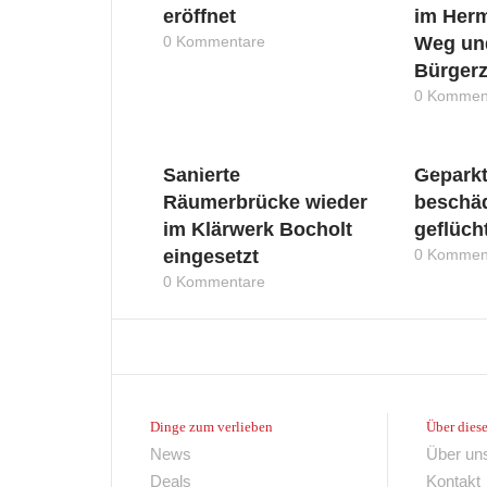
eröffnet
im Herm
0 Kommentare
Weg un
Bürger
0 Kommen
News
News
Sanierte
Geparkt
Räumerbrücke wieder
beschäd
im Klärwerk Bocholt
geflüch
eingesetzt
0 Kommen
0 Kommentare
Dinge zum verlieben
Über diese
News
Über un
Deals
Kontakt