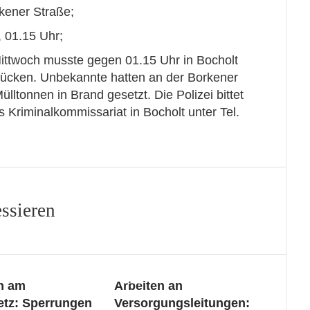
rkener Straße;
, 01.15 Uhr;
ittwoch musste gegen 01.15 Uhr in Bocholt
ücken. Unbekannte hatten an der Borkener
ülltonnen in Brand gesetzt. Die Polizei bittet
 Kriminalkommissariat in Bocholt unter Tel.
essieren
News
n am
Arbeiten an
etz: Sperrungen
Versorgungsleitungen: