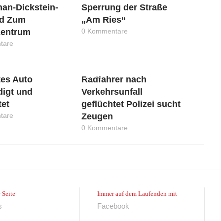
an-Dickstein-
Sperrung der Straße
d Zum
„Am Ries“
zentrum
0 Kommentare
tare
News
es Auto
Radfahrer nach
igt und
Verkehrsunfall
tet
geflüchtet Polizei sucht
tare
Zeugen
0 Kommentare
 Seite
Immer auf dem Laufenden mit
s
Facebook