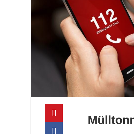
Müllton