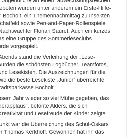
 Jugendliche an einem abwechslungsreichen
eboten wurden unter anderem ein Erste-Hilfe-
 Bocholt, ein Themennachmittag zu Insekten
Schaffeld sowie Pen-and-Paper-Rollenspiele
Nachtwächter Florian Sauret. Auch ein kurzes
das eine Gruppe des Sommerleseclubs
urde vorgespielt.
Abends stand die Verleihung der „Lese-
wurden die schönsten Logbücher, Teamfotos,
d Lesekisten. Die Auszeichnungen für die
ie die beste Lesekiste „Junior“ überreichte
tadtsparkasse Bocholt.
diesem Jahr wieder so viel Mühe gegeben, das
erapplaus“, betonte Alders, die sich
Kreativität und Lesefreude der Kinder zeigte.
unkt war die Überreichung des Schul-Oskars
er Thomas Kerkhoff. Gewonnen hat ihn das