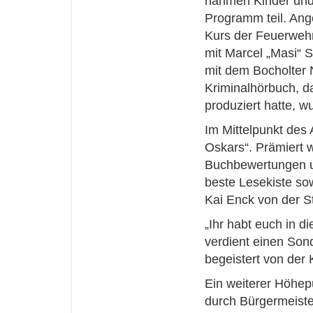
nahmen Kinder und
Programm teil. Ang
Kurs der Feuerwehr
mit Marcel „Masi“ 
mit dem Bocholter 
Kriminalhörbuch, 
produziert hatte, w
Im Mittelpunkt des 
Oskars“. Prämiert 
Buchbewertungen un
beste Lesekiste sow
Kai Enck von der S
„Ihr habt euch in 
verdient einen Sond
begeistert von der 
Ein weiterer Höhep
durch Bürgermeist