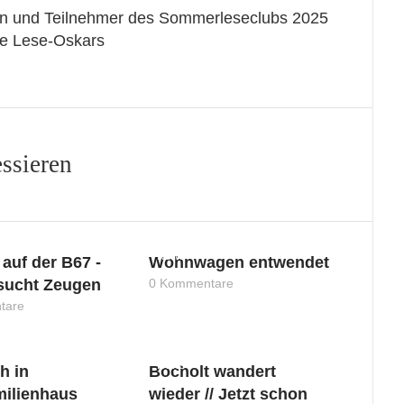
en und Teilnehmer des Sommerleseclubs 2025
hre Lese-Oskars
essieren
News
 auf der B67 -
Wohnwagen entwendet
 sucht Zeugen
0 Kommentare
tare
News
h in
Bocholt wandert
milienhaus
wieder // Jetzt schon