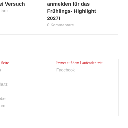
bei Versuch
anmelden für das
tare
Frühlings- Highlight
2027!
0 Kommentare
 Seite
Immer auf dem Laufenden mit
s
Facebook
hutz
eber
sum