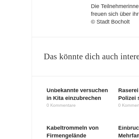
Die Teilnehmerinn
freuen sich über i
© Stadt Bocholt
Das könnte dich auch inter
News
News
Unbekannte versuchen
Raserei
in Kita einzubrechen
Polizei
0 Kommentare
0 Kommen
News
News
Kabeltrommeln von
Einbruc
Firmengelände
Mehrfa