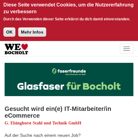
Diese Seite verwendet Cookies, um die Nutzererfahrung
zu verbessern
Durch das Verwenden dieser Seite erklärst du dich damit einverstanden.
OK
Mehr Infos
Direkt zum Inhalt
Togg
navig
Gesucht wird ein(e) IT-Mitarbeiter/in
eCommerce
G. Elsinghorst Stahl und Technik GmbH
Auf der Suche nach einem neuen Job?