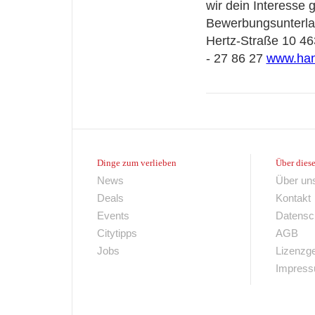
wir dein Interesse
Bewerbungsunterla
Hertz-Straße 10 46
- 27 86 27
www.han
Dinge zum verlieben
Über diese
News
Über un
Deals
Kontakt
Events
Datensc
Citytipps
AGB
Jobs
Lizenzg
Impres