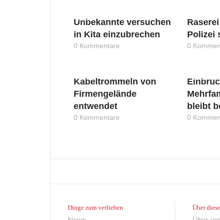
News
News
Unbekannte versuchen
Raserei
in Kita einzubrechen
Polizei
0 Kommentare
0 Kommen
News
News
Kabeltrommeln von
Einbruc
Firmengelände
Mehrfa
entwendet
bleibt 
0 Kommentare
0 Kommen
Dinge zum verlieben
Über diese
News
Über un