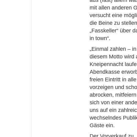
aus (fast) allem wa
mit allen anderen
versucht eine mögl
die Beine zu stelle
„Fasskeller“ über 
in town“.
„Einmal zahlen – in 
diesem Motto wird 
Kneipennacht laufe
Abendkasse erworbe
freien Eintritt in al
vorzeigen und scho
abrocken, mitfeier
sich von einer ande
uns auf ein zahlrei
wechselndes Publik
Gäste ein.
Der Vorverkauf zu 