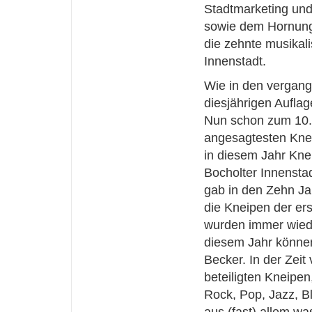
Stadtmarketing und 
sowie dem Hornung
die zehnte musikal
Innenstadt.
Wie in den vergange
diesjährigen Aufla
Nun schon zum 10. M
angesagtesten Knei
in diesem Jahr Knei
Bocholter Innensta
gab in den Zehn Ja
die Kneipen der er
wurden immer wiede
diesem Jahr können
Becker. In der Zeit
beteiligten Kneipen
Rock, Pop, Jazz, B