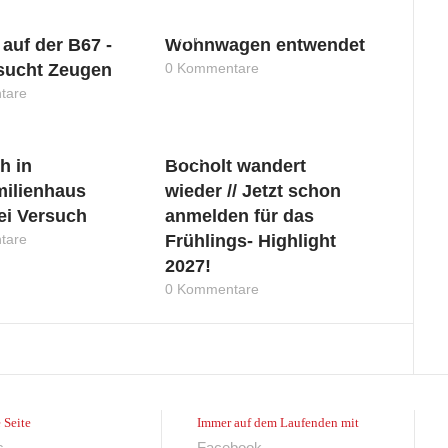
News
 auf der B67 -
Wohnwagen entwendet
 sucht Zeugen
0 Kommentare
tare
News
h in
Bocholt wandert
milienhaus
wieder // Jetzt schon
bei Versuch
anmelden für das
tare
Frühlings- Highlight
2027!
0 Kommentare
 Seite
Immer auf dem Laufenden mit
s
Facebook