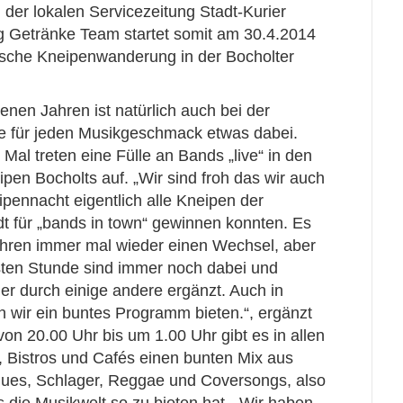
der lokalen Servicezeitung Stadt-Kurier
 Getränke Team startet somit am 30.4.2014
ische Kneipenwanderung in der Bocholter
nen Jahren ist natürlich auch bei der
ge für jeden Musikgeschmack etwas dabei.
al treten eine Fülle an Bands „live“ in den
pen Bocholts auf. „Wir sind froh das wir auch
pennacht eigentlich alle Kneipen der
dt für „bands in town“ gewinnen konnten. Es
hren immer mal wieder einen Wechsel, aber
sten Stunde sind immer noch dabei und
r durch einige andere ergänzt. Auch in
 wir ein buntes Programm bieten.“, ergänzt
 von 20.00 Uhr bis um 1.00 Uhr gibt es in allen
, Bistros und Cafés einen bunten Mix aus
lues, Schlager, Reggae und Coversongs, also