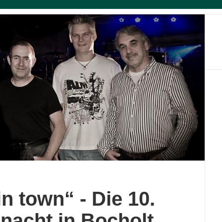
n town“ - Die 10.
nacht in Bocholt