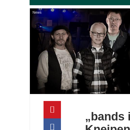
News
„bands i
Kneipen