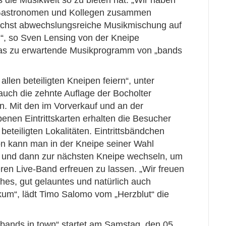
s die Musikwelt so zu bieten hat. „Wir haben
 Gastronomen und Kollegen zusammen
ichst abwechslungsreiche Musikmischung auf
n“, so Sven Lensing von der Kneipe
das zu erwartende Musikprogramm von „bands
allen beteiligten Kneipen feiern“, unter
auch die zehnte Auflage der Bocholter
n. Mit den im Vorverkauf und an der
nen Eintrittskarten erhalten die Besucher
le beteiligten Lokalitäten. Eintrittsbändchen
n kann man in der Kneipe seiner Wahl
n und dann zur nächsten Kneipe wechseln, um
ren Live-Band erfreuen zu lassen. „Wir freuen
ches, gut gelauntes und natürlich auch
um“, lädt Timo Salomo vom „Herzblut“ die
„bands in town“ startet am Samstag, den 05.