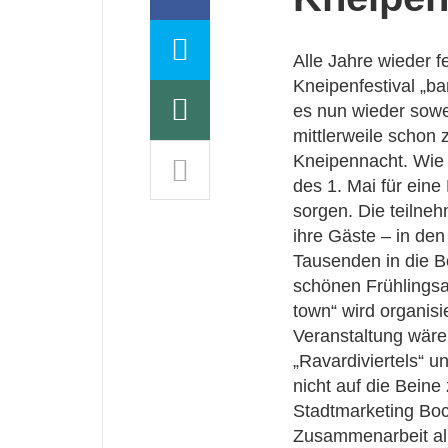
Alle Jahre wieder f
Kneipenfestival „ba
es nun wieder sowei
mittlerweile schon 
Kneipennacht. Wie
des 1. Mai für ein
sorgen. Die teilneh
ihre Gäste – in den
Tausenden in die B
schönen Frühlingsab
town“ wird organisi
Veranstaltung wäre
„Ravardiviertels“ 
nicht auf die Beine
Stadtmarketing Bo
Zusammenarbeit all